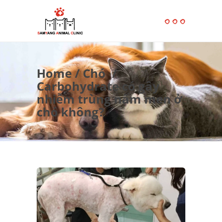
Home
/
Chó
/
Carbohydrate có gây
nhiễm trùng nấm men ở
chó không?