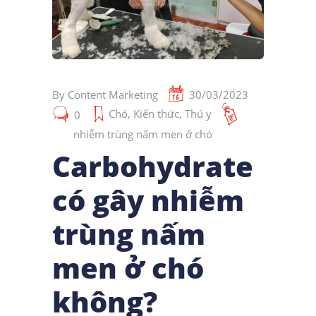
By
Content Marketing
30/03/2023
Chó
,
Kiến thức
,
Thú y
0
nhiễm trùng nấm men ở chó
Carbohydrate
có gây nhiễm
trùng nấm
men ở chó
không?